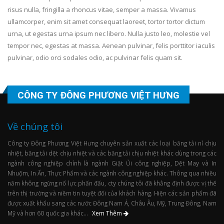
risus nulla, fringilla a rhoncus vitae, semper a massa. Vivamus
ullamcorper, enim sit amet consequat laoreet, tortor tortor dictum
urna, ut egestas urna ipsum nec libero. Nulla justo leo, molestie vel
tempor nec, egestas at massa. Aenean pulvinar, felis porttitor iaculis
pulvinar, odio orci sodales odio, ac pulvinar felis quam sit.
CÔNG TY ĐÔNG PHƯƠNG VIỆT HƯNG
Về chúng tôi
Công ty Đông Phương Việt Hưng chuyên sản xuất các loại băng tải nỉ chịu
nhiệt, băng tải dệt chịu nhiệt và các băng tải chịu nhiệt khác dùng trong các
ngành công nghiệp chính là ngành Giặt Ủi công nghiệp, Dệt May và In
Nhuộm, In Ấn, Thực Phẩm và các ngành công nghiệp khác. Thông qua nhiều
năm không ngừng nổ lực phấn đấu, cty chúng tôi đã khẳng định được vị thế
trên thị trường và niềm tin tuyệt đối của khách hàng. Hiện các sản phẩm đã
được xuất khẩu sang các nước Đông Nam Á, Châu Âu, Mỹ, Trung Đông, Nam
Mỹ và hơn 60 quốc gia khác...
Xem Thêm