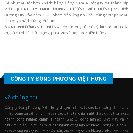
Để phục vụ tốt hơn khách hàng Đông Nam Á, công ty đã thành lập
VPĐD
[CÔNG TY TNHH ĐÔNG PHƯƠNG VIỆT HƯNG]
tại Bình
Dương City vào năm 2018, nhằm đáp ứng nhu cầu cũng như phục vụ
cho quý khách hàng tốt hơn.
ĐÔNG PHƯƠNG VIỆT HƯNG
tiếp tục duy trì triết lý kinh doanh của
trụ sở chính là chất lượng, phục vụ và hợp tác chiến thắng.
CÔNG TY ĐÔNG PHƯƠNG VIỆT HƯNG
Về chúng tôi
Công ty Đông Phương Việt Hưng chuyên sản xuất các loại băng tải nỉ chịu
nhiệt, băng tải dệt chịu nhiệt và các băng tải chịu nhiệt khác dùng trong các
ngành công nghiệp chính là ngành Giặt Ủi công nghiệp, Dệt May và In
Nhuộm, In Ấn, Thực Phẩm và các ngành công nghiệp khác. Thông qua nhiều
năm không ngừng nổ lực phấn đấu, cty chúng tôi đã khẳng định được vị thế