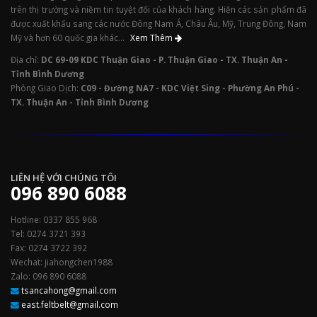
trên thị trường và niềm tin tuyệt đối của khách hàng. Hiện các sản phẩm đã
được xuất khẩu sang các nước Đông Nam Á, Châu Âu, Mỹ, Trung Đông, Nam
Mỹ và hơn 60 quốc gia khác...
Xem Thêm
Địa chỉ:
DC 69-09 KDC Thuận Giao - P. Thuận Giao - TX. Thuận An -
Tỉnh Bình Dương
Phòng Giao Dịch:
C09 - Đường NA7 - KDC Việt Sing - Phường An Phú -
TX. Thuận An - Tỉnh Bình Dương
LIÊN HỆ VỚI CHÚNG TÔI
096 890 6088
Hotline: 0337 855 968
Tel: 0274 3721 393
Fax: 0274 3722 392
Wechat: jiahongchen1988
Zalo: 096 890 6088
tsancahong@gmail.com
east.feltbelt@gmail.com