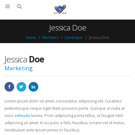
Jessica Doe
Home
Members
Developer
Jessica Doe
Jessica
Doe
Marketing
Lorem ipsum dolor sit amet, consectetur adipiscing elit. Curabitur
pellentesque neque eget diam posuere porta. Quisque ut nulla at
nunc
vehicula
lacinia. Proin adipiscing porta tellus, ut feugiat nibh
adipiscing sit amet. In eu justo a felis faucibus ornare vel id metus.
Vestibulum ante ipsum primis in faucibus.