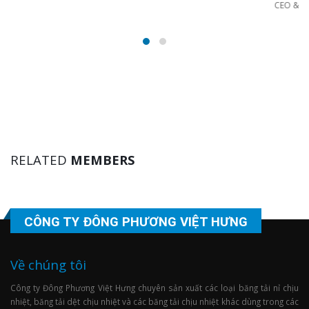
CEO & Founder - Okler
RELATED
MEMBERS
CÔNG TY ĐÔNG PHƯƠNG VIỆT HƯNG
Về chúng tôi
Công ty Đông Phương Việt Hưng chuyên sản xuất các loại băng tải nỉ chịu
nhiệt, băng tải dệt chịu nhiệt và các băng tải chịu nhiệt khác dùng trong các