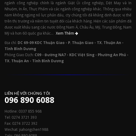
ngành công nghiệp chính là ngành Giặt Ủi công nghiệp, Dệt May và In
Nhuộm, In Ấn, Thực Phẩm và các ngành công nghiệp khác. Thông qua nhiều
năm không ngừng nổ lực phấn đấu, cty chúng tôi đã khẳng định được vị thế
trên thị trường và niềm tin tuyệt đối của khách hàng. Hiện các sản phẩm đã
được xuất khẩu sang các nước Đông Nam Á, Châu Âu, Mỹ, Trung Đông, Nam
Mỹ và hơn 60 quốc gia khác...
Xem Thêm
Địa chỉ:
DC 69-09 KDC Thuận Giao - P. Thuận Giao - TX. Thuận An -
Tỉnh Bình Dương
Phòng Giao Dịch:
C09 - Đường NA7 - KDC Việt Sing - Phường An Phú -
TX. Thuận An - Tỉnh Bình Dương
LIÊN HỆ VỚI CHÚNG TÔI
096 890 6088
Hotline: 0337 855 968
Tel: 0274 3721 393
Fax: 0274 3722 392
Wechat: jiahongchen1988
Zalo: 096 890 6088