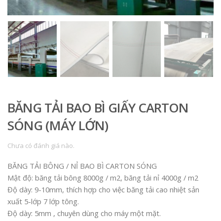
BĂNG TẢI BAO BÌ GIẤY CARTON
SÓNG (MÁY LỚN)
Chưa có đánh giá nào.
BĂNG TẢI BÔNG / NỈ BAO BÌ CARTON SÓNG
Mật độ: băng tải bông 8000g / m2, băng tải nỉ 4000g / m2
Độ dày: 9-10mm, thích hợp cho việc băng tải cao nhiệt sản
xuất 5-lớp 7 lớp tông.
Độ dày: 5mm , chuyên dùng cho máy một mặt.