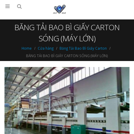
BĂNG TẢI BAO BÌ GIẤY CARTON
SÓNG (MÁY LỚN)
Home
Cửa hàng
Băng Tải Bao Bì Giấy Carton
BĂNG TẢI BAO BÌ GIẤY CARTON SÓNG (MÁY LỚN)