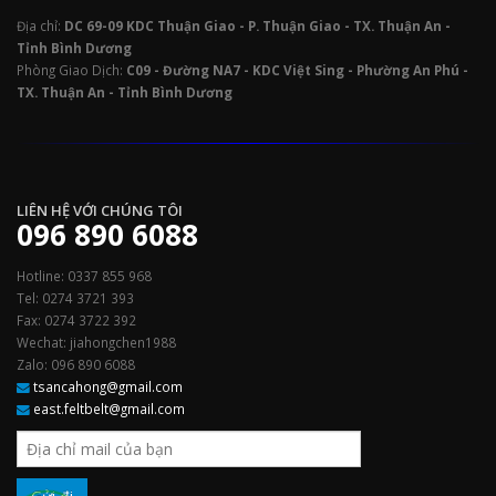
Địa chỉ:
DC 69-09 KDC Thuận Giao - P. Thuận Giao - TX. Thuận An -
Tỉnh Bình Dương
Phòng Giao Dịch:
C09 - Đường NA7 - KDC Việt Sing - Phường An Phú -
TX. Thuận An - Tỉnh Bình Dương
LIÊN HỆ VỚI CHÚNG TÔI
096 890 6088
Hotline: 0337 855 968
Tel: 0274 3721 393
Fax: 0274 3722 392
Wechat: jiahongchen1988
Zalo: 096 890 6088
tsancahong@gmail.com
east.feltbelt@gmail.com