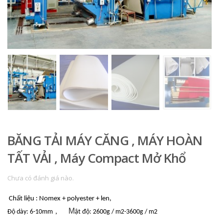
BĂNG TẢI MÁY CĂNG , MÁY HOÀN
TẤT VẢI , Máy Compact Mở Khổ
Chưa có đánh giá nào.
Chất liệu : Nomex + polyester + len,
M
Độ dày: 6-10mm，
ật độ: 2600g / m2-3600g / m2