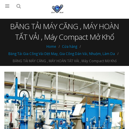
BĂNG TẢI MÁY CĂNG , MÁY HOÀN
TẤT VẢI , Máy Compact Mở Khổ
Home
Cửa hàng
Băng Tải Gia Công Vải Dệt May, Gia Công Dán Vải, Nhuộm, Làm Da
BĂNG TẢI MÁY CĂNG , MÁY HOÀN TẤT VẢI , Máy Compact Mở Khổ